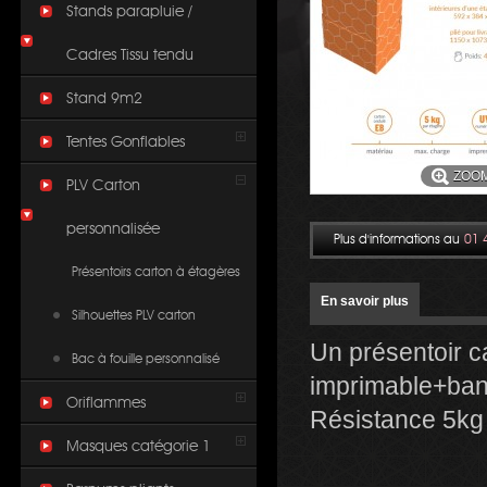
Stands parapluie /
Cadres Tissu tendu
Stand 9m2
Tentes Gonflables
ZOO
PLV Carton
personnalisée
Plus d'informations au
01 
Présentoirs carton à étagères
En savoir plus
Silhouettes PLV carton
Un présentoir c
Bac à fouille personnalisé
imprimable+band
Oriflammes
Résistance 5kg 
Masques catégorie 1