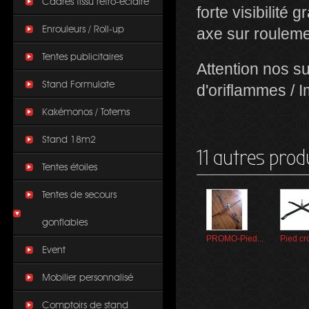
Cadres tissu rétro-éclairé
forte visibilité
Enrouleurs / Roll-up
axe sur roulemen
Tentes publicitaires
Attention nos s
Stand Formulate
d'oriflammes / 
Kakémonos / Totems
Stand 18m2
11 autres prod
Tentes étoiles
Tentes de secours
gonflables
PROMO-Pied...
Pied cro
Event
Mobilier personnalisé
Comptoirs de stand