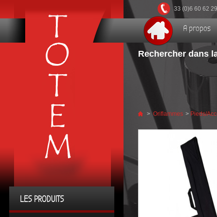
33 (0)6 60 62 2
A propos
Rechercher dans la
>
Oriflammes
>
Pieds/Acc
LES PRODUITS