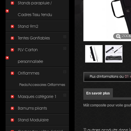
Stands parapluie /
Cadres Tissu tendu
Stand 9m2
ZOO
Tentes Gonflables
PLV Carton
personnalisée
Oriflammes
Plus d'informations au
01 
Pieds/Accessoires Oriflammes
En savoir plus
Masques catégorie 1
Mât composite pour voile gout
Barnums pliants
Stand Modulaire
11 autres produits dans 