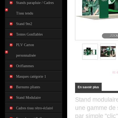
Stands parapluie / Cadres
Tissu tendu
Stand 9m2
Tentes Gonflables
ZOO
PLV Carton
personnalisée
Oriflammes
Plus d'informations au
01 4
Masques catégorie 1
Barnums pliants
En savoir plus
Stand Modulaire
Stand modulaire
une gamme de st
Cadres tissu rétro-éclairé
par simple "clic