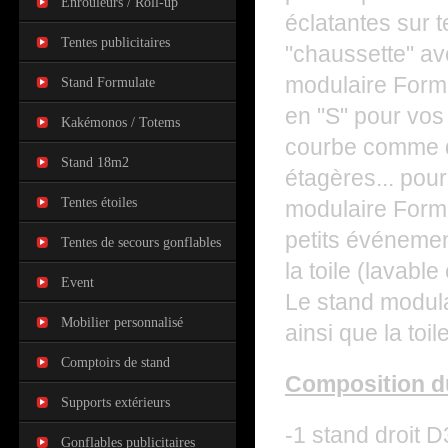
Enrouleurs / Roll-up
éclatantes sur t
Tentes publicitaires
"chaussette" av
modulaire Formu
Stand Formulate
en "S" pour vos
Kakémonos / Totems
courbe comme de
Stand 18m2
étagères... po
Tentes étoiles
modulaire Formu
petits événemen
Tentes de secours gonflables
la toile (lavabl
Event
Le stand modula
Mobilier personnalisé
ainsi que la toi
Comptoirs de stand
Composition d
Supports extérieurs
-1 stand droit
Gonflables publicitaires