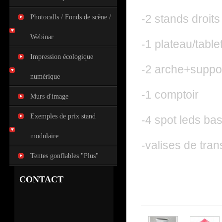
-2 stands droi
Photocalls / Fonds de scène /
Webinar
-1 plateau/table
Impression écologique
-2 arche+suppo
numérique
-1 comptoir
Murs d'image
Exemples de prix stand
-4 spot leds ba
modulaire
-valises de tran
Tentes gonflables "Plus"
CONTACT
30 autres pr