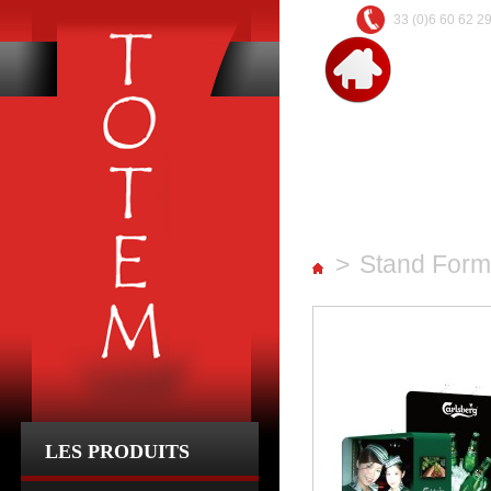
33 (0)6 60 62 2
A propos
Rechercher dans la
>
Stand Form
LES PRODUITS