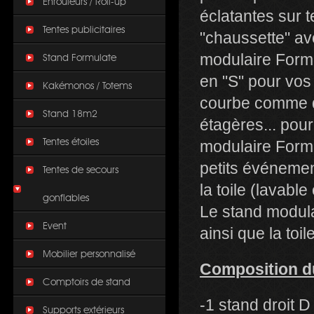
Enrouleurs / Roll-up
éclatantes sur t
Tentes publicitaires
"chaussette" av
modulaire Formu
Stand Formulate
en "S" pour vos
Kakémonos / Totems
courbe comme de
Stand 18m2
étagères... po
Tentes étoiles
modulaire Formu
petits événemen
Tentes de secours
la toile (lavabl
gonflables
Le stand modula
Event
ainsi que la toi
Mobilier personnalisé
Composition d
Comptoirs de stand
-1 stand droit
Supports extérieurs