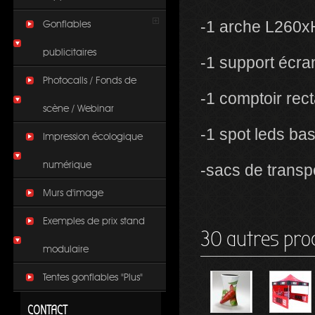
-1 arche L260
Gonflables
publicitaires
-1 support écr
Photocalls / Fonds de
-1 comptoir rec
scène / Webinar
-1 spot leds ba
Impression écologique
numérique
-sacs de transp
Murs d'image
Exemples de prix stand
30 autres pro
modulaire
Tentes gonflables "Plus"
CONTACT