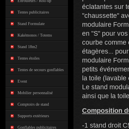
Enrouleurs / Roll-up
éclatantes sur t
Tentes publicitaires
"chaussette" av
modulaire Formu
Stand Formulate
en "S" pour vos
Kakémonos / Totems
courbe comme de
Stand 18m2
étagères... po
Tentes étoiles
modulaire Formu
petits événemen
Tentes de secours gonflables
la toile (lavabl
Event
Le stand modula
Mobilier personnalisé
ainsi que la toi
Comptoirs de stand
Composition d
Supports extérieurs
-1 stand droit
Gonflables publicitaires