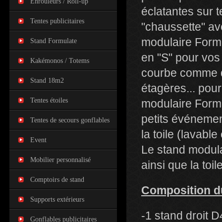
Enrouleurs / Roll-up
éclatantes sur t
Tentes publicitaires
"chaussette" av
modulaire Formu
Stand Formulate
en "S" pour vos
Kakémonos / Totems
courbe comme de
Stand 18m2
étagères... po
Tentes étoiles
modulaire Formu
petits événemen
Tentes de secours gonflables
la toile (lavabl
Event
Le stand modula
Mobilier personnalisé
ainsi que la toi
Comptoirs de stand
Composition d
Supports extérieurs
-1 stand droit
Gonflables publicitaires