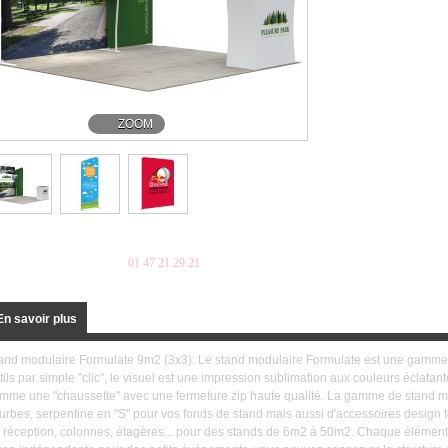
ZOOM
Plus d'informations au
01 47 21 29 21
Devis
En savoir plus
and modulaire Formulate 9m2 (3x3): Le stand modulaire Formulate est une gamme 
tils par simple "clic", le visuel est une impression sublimation aux couleurs éclatante
mme une "chaussette" avec une fermeture zip haute qualité. La gamme de stand m
urbes, serpentine en "S" pour vos fonds de stand mais aussi d'accessoires design
 réception, colonnes, étagères... pour des stands de 6m2 à 50m2. Chaque élément 