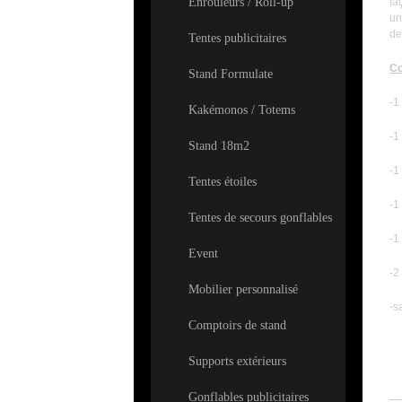
Enrouleurs / Roll-up
fa
un
de
Tentes publicitaires
Co
Stand Formulate
-1
Kakémonos / Totems
-1
Stand 18m2
-1
Tentes étoiles
-1
Tentes de secours gonflables
-1
Event
-2
Mobilier personnalisé
-s
Comptoirs de stand
Supports extérieurs
3
Gonflables publicitaires