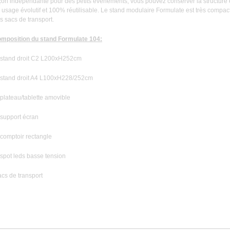
çon indépendante pour des petits événements, vous pouvez conserver la structure e
 usage évolutif et 100% réutilisable. Le stand modulaire Formulate est très compact,
s sacs de transport.
mposition du stand Formulate 104:
 stand droit C2 L200xH252cm
 stand droit A4 L100xH228/252cm
 plateau/tablette amovible
 support écran
 comptoir rectangle
 spot leds basse tension
acs de transport
0 autres produits dans la même catégorie :