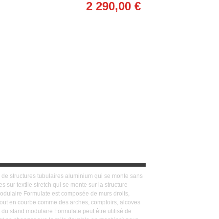
2 290,00 €
de structures tubulaires aluminium qui se monte sans
s sur textile stretch qui se monte sur la structure
odulaire Formulate est composée de murs droits,
 tout en courbe comme des arches, comptoirs, alcoves
du stand modulaire Formulate peut être utilisé de