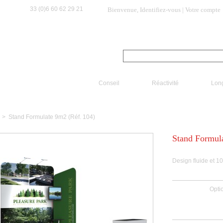
33 (0)6 60 62 29 21
Bienvenue,
Identifiez-vous
|
Votre compte
A propos
Comment commander ?
Promo / Des
echercher dans la boutique :
Conseil
Réactivité
Long
>
Stand Formulate 9m2 (Réf. 104)
Stand Formul
Design fluide et 1
Opti