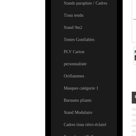
Stands parapluie / Cadres
Tissu tendu
Stand 9m2
Tentes Gonflables
PLV Carton
personnalisée
Oriflammes
Masques catégorie 1
Barnums pliants
St
Stand Modulaire
ou
co
Cadres tissu rétro-éclairé
co
de