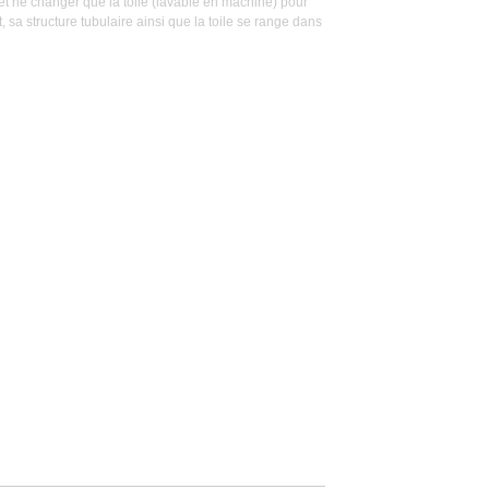
t ne changer que la toile (lavable en machine) pour
 sa structure tubulaire ainsi que la toile se range dans