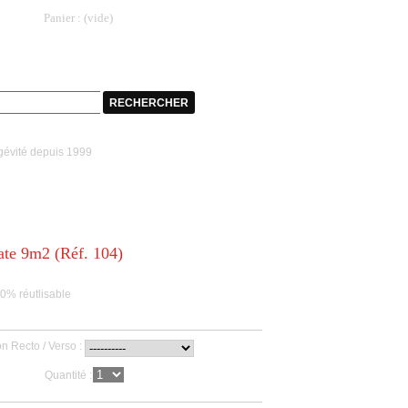
Panier :
(vide)
tockage
Contact
évité depuis 1999
ate 9m2 (Réf. 104)
00% réutlisable
on Recto / Verso :
Quantité :