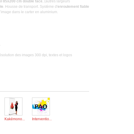
el 85x200 cm double face
, (autres largeurs
le
. Housse de transport. Système d'
enroulement fiable
e l’image dans le carter en aluminium.
.
Résolution des images 300 dpi, textes et logos
Kakémono...
Interventio...