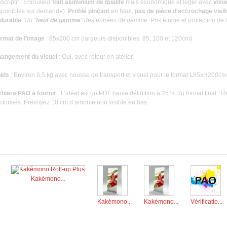
scriptif : Enrouleur
tout aluminium de qualité
mais économique et léger avec
visu
sponibles sur demande).
Profilé pinçant
en haut,
pas de pièce d'accrochage visib
durable
.
Un "
haut de gamme
" des entrées de gamme
. Prix étudié et protection d
rmat de l’image
: 85x200 cm (largeurs disponibles: 85, 100 et 120cm).
angement du visuel
: Oui, avec retour en atelier.
ids
: Environ 6,5 kg avec housse de transport et visuel pour le format L85xH200cm
chiers PAO à fournir
: L’idéal est un PDF haute définition à 25 % du format final . 
ctorisés. Prévoyez 10 cm d’amorce non visible en bas.
 autres produits dans la même catégorie :
Kakémono...
Kakémono...
Kakémono...
Vérificatio...