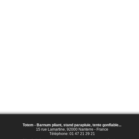
Totem - Barnum pliant, stand parapluie, tente gonflable...
15 rue Lamartine
,
92000
Nanterre
-
France
Téléphone:
01 47 21 29 21