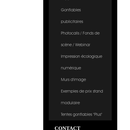
Gonflables
publicitaires
Photocalls / Fonds de
scène / Webinar
Impression écologique
numérique
Murs d'image
Exemples de prix stand
modulaire
Tentes gonflables "Plus"
CONTACT