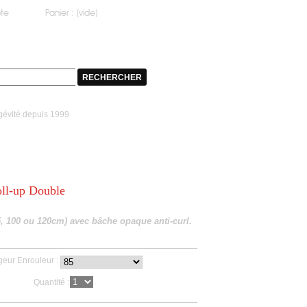
te
Panier :
(vide)
tockage
Contact
évité depuis 1999
ll-up Double
5, 100 ou 120cm) avec bâche opaque anti-curl.
geur Enrouleur :
Quantité :