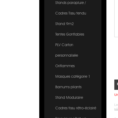
Stands parapluie /
Cadres Tissu tendu
Stand 9m2
Tentes Gonflables
PLV Carton
personnalisée
Oriflammes
Masques catégorie 1
Barnums pliants
Un
Stand Modulaire
Le
Cadres tissu rétro-éclairé
bâ