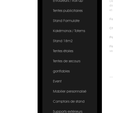
Enrouleurs / Roll-up
De
di
et
Tentes publicitaires
Fo
Stand Formulate
Ch
Kakémonos / Totems
Po
Stand 18m2
Fi
ve
Tentes étoiles
Tentes de secours
gonflables
6
Event
Mobilier personnalisé
Comptoirs de stand
Supports extérieurs