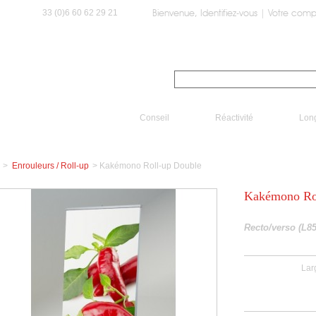
33 (0)6 60 62 29 21
Bienvenue,
Identifiez-vous
|
Votre comp
A propos
Comment commander ?
Promo / Des
echercher dans la boutique :
Conseil
Réactivité
Long
>
Enrouleurs / Roll-up
>
Kakémono Roll-up Double
Kakémono Ro
Recto/verso
(L8
Lar