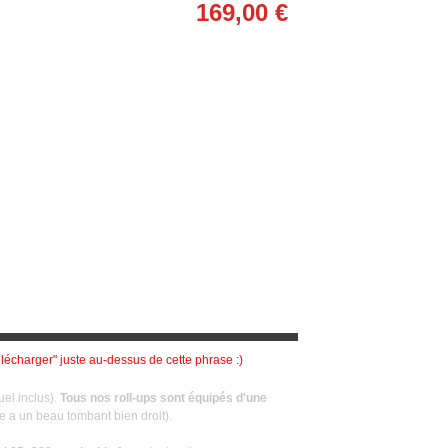
169,00 €
lécharger" juste au-dessus de cette phrase :)
uel inclus).
Tous nos roll-ups sont équipés d'une
he a un beau tombant bien droit).