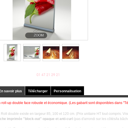
ZOOM
Plus d'informations au
01 47 21 29 21
Devis
En savoir plus
Télécharger
Personnalisation
 roll-up double face robuste et économique.
(Les gabarit sont disponibles dans "Té
 Roll double existe en largeur 85, 100 et 120 cm. (Prix unitaire HT tout compris. Vis
che imprimée "block-out" opaque et anti-curl
(pas d'arrondi sur les côtés/la bâc