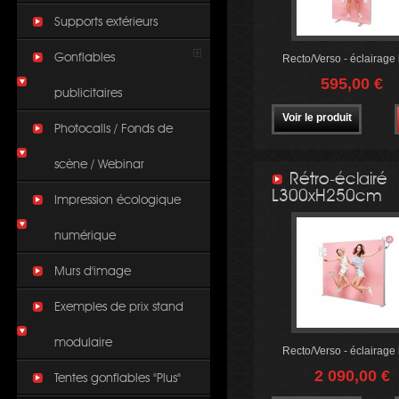
Supports extérieurs
Gonflables
Recto/Verso - éclairage 
595,00 €
publicitaires
Voir le produit
Photocalls / Fonds de
scène / Webinar
Rétro-éclairé
L300xH250cm
Impression écologique
numérique
Murs d'image
Exemples de prix stand
modulaire
Recto/Verso - éclairage 
2 090,00 €
Tentes gonflables "Plus"