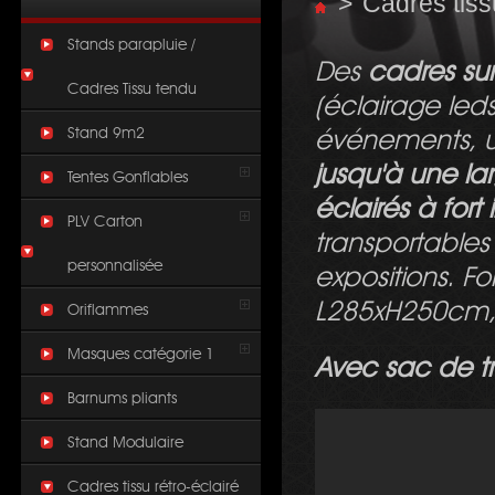
>
Cadres tiss
Stands parapluie /
Des
cadres sur 
Cadres Tissu tendu
(éclairage led
Stand 9m2
événements, u
jusqu'à une la
Tentes Gonflables
éclairés à for
PLV Carton
transportables 
personnalisée
expositions. F
L285xH250cm,
Oriflammes
Masques catégorie 1
Avec sac de tra
Barnums pliants
Stand Modulaire
Cadres tissu rétro-éclairé