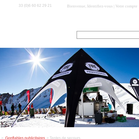
33 (0)6 60 62 29 21
Bienvenue,
Identifiez-vous
|
Votre compte
A propos
Comment commander ?
Promo / Des
echercher dans la boutique :
>
Gonflables publicitaires
>
Tentes de secours