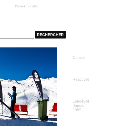
Panier :
(vide)
tockage
Contact
Conseil
Réactivité
Longévité
depuis
1999