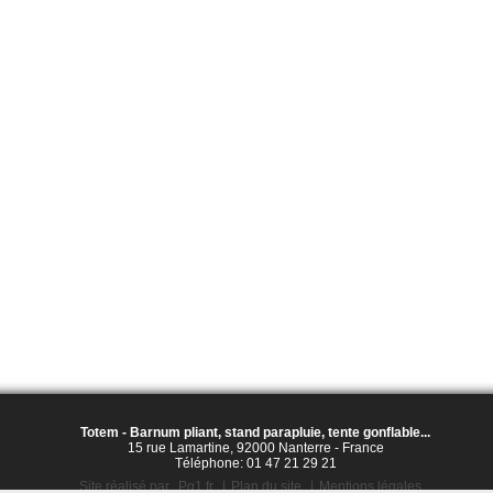
Totem - Barnum pliant, stand parapluie, tente gonflable...
15 rue Lamartine
,
92000
Nanterre
-
France
Téléphone:
01 47 21 29 21
Site réalisé par
Pg1.fr
|
Plan du site
|
Mentions légales