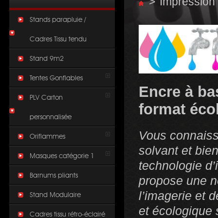
>
Impression
Stands parapluie /
Cadres Tissu tendu
Stand 9m2
Tentes Gonflables
Encre à ba
PLV Carton
format éco
personnalisée
Vous connaiss
Oriflammes
solvant et bie
Masques catégorie 1
technologie d’
Barnums pliants
propose une n
l’imagerie et 
Stand Modulaire
et écologique 
Cadres tissu rétro-éclairé