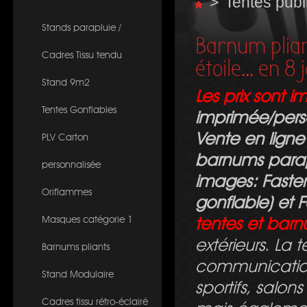
>
Tentes publi
Stands parapluie /
Barnum pliant
Cadres Tissu tendu
étoile... en 8
Stand 9m2
Les prix sont 
Tentes Gonflables
imprimée/perso
Vente en ligne
PLV Carton
barnums parapl
personnalisée
images
: Faste
Oriflammes
gonflable) et F
Masques catégorie 1
tentes et bar
extérieurs. La 
Barnums pliants
communication
Stand Modulaire
sportifs, salon
Cadres tissu rétro-éclairé