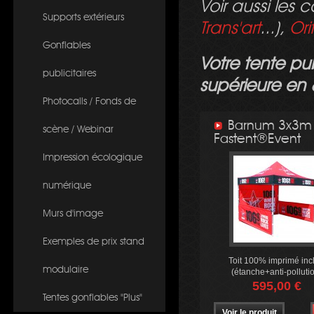
Voir aussi les 
Supports extérieurs
Trans'art
...),
Or
Gonflables
Votre tente pu
publicitaires
supérieure en 
Photocalls / Fonds de
Barnum 3x3m
scène / Webinar
Fastent®Event
Impression écologique
numérique
Murs d'image
Exemples de prix stand
Toit 100% imprimé incl
modulaire
(étanche+anti-polluti
595,00 €
Tentes gonflables "Plus"
Voir le produit