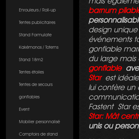
mais égalemen
barnum pliabl
Enrouleurs / Roll-up
personnalisab
Tentes publicitaires
design unique 
Stand Formulate
événements tou
Kakémonos / Totems
gonflable mari
du large
mais a
Stand 18m2
gonflable
ave
Tentes étoiles
Star
est idéale
Tentes de secours
lui confère un
communication
gonflables
Fastent
Star e
Event
Star: Mât cent
Mobilier personnalisé
unis ou person
Comptoirs de stand