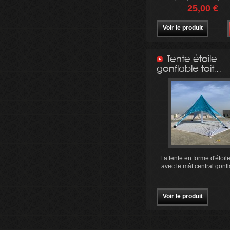
kakémono, Barnum ou t
25,00 €
gonflable...
Voir le produit
Tente étoile
gonflable toit...
La tente en forme d'étoil
avec le mât central gonfl
Voir le produit